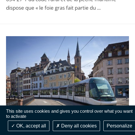
dispose que « le foie gras fait partie du ...
This site uses cookies and gives you control over what you want
to activate
DÉCISION DE JUSTICE
OK, accept all
Deny all cookies
Personalize
07 mai 2024