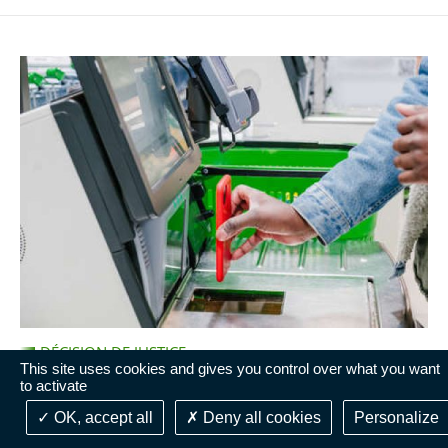
DÉCISION DE JUSTICE
This site uses cookies and gives you control over what you want
05 décembre 2025
to activate
Communiqué de presse du 05 décembre 2025 -
OK, accept all
Deny all cookies
Personalize
« Supermarché U express » à Strasbourg : le