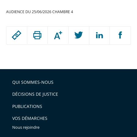
AUDIENCE DU 25/06/2026 CHAMBRE 4
Passer
Augmenter
le
ou
réduire
partage
Passer
la
taille
de
le
de
la
l'article
partage
police
pour
de
arriver
QUI SOMMES-NOUS
l'article
après
pour
DÉCISIONS DE JUSTICE
arriver
PUBLICATIONS
avant
VOS DÉMARCHES
Nous rejoindre