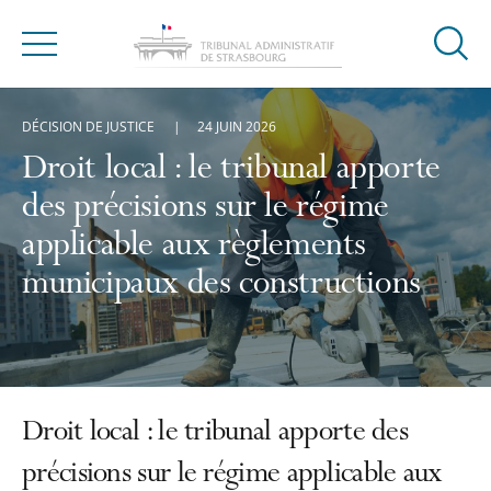
Ouvrir
Menu
la
modal
DÉCISION DE JUSTICE
24 JUIN 2026
de
reche
Droit local : le tribunal apporte
des précisions sur le régime
applicable aux règlements
municipaux des constructions
Droit local : le tribunal apporte des
précisions sur le régime applicable aux