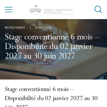
Ouvrir
Menu
la
modal
RECRUTEMENT
18 MAI 2026
de
reche
Stage conventionné 6 mois –
Disponibilité du 02 janvier
2027 au 30 juin 2027
Stage conventionné 6 mois –
Disponibilité du 02 janvier 2027 au 30