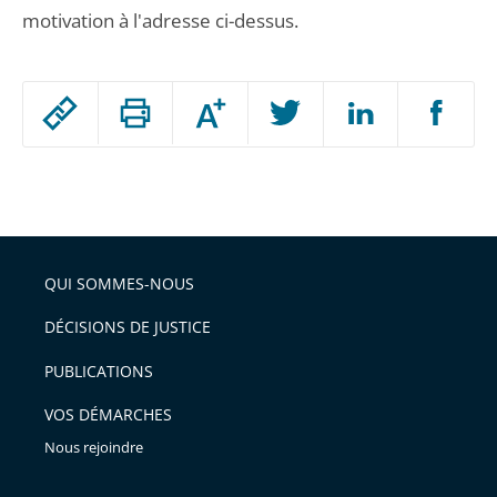
motivation à l'adresse ci-dessus.
Passer
Augmenter
le
ou
réduire
partage
Passer
la
taille
de
le
de
la
l'article
partage
police
pour
de
arriver
QUI SOMMES-NOUS
l'article
après
pour
DÉCISIONS DE JUSTICE
arriver
PUBLICATIONS
avant
VOS DÉMARCHES
Nous rejoindre