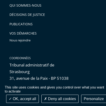
QUI SOMMES-NOUS
DÉCISIONS DE JUSTICE
PUBLICATIONS
VOS DÉMARCHES
Nous rejoindre
COORDONNÉES
Tribunal administratif de
Strasbourg
31, avenue de la Paix - BP 51038
67070 Strasbourg Cedex
This site uses cookies and gives you control over what you want
Téléphone : 03 88 21 23 23
to activate
Courriel :
greffe.ta-
OK, accept all
Deny all cookies
Personalize
strasbourg@juradm.fr