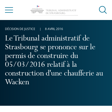
Ouvrir
Menu
la
modal
DÉCISION DE JUSTICE
8 AVRIL 2016
de
reche
Le Tribunal administratif de
Strasbourg se prononce sur le
permis de construire du
05/03/2016 relatif à la
construction d'une chaufferie au
Wacken