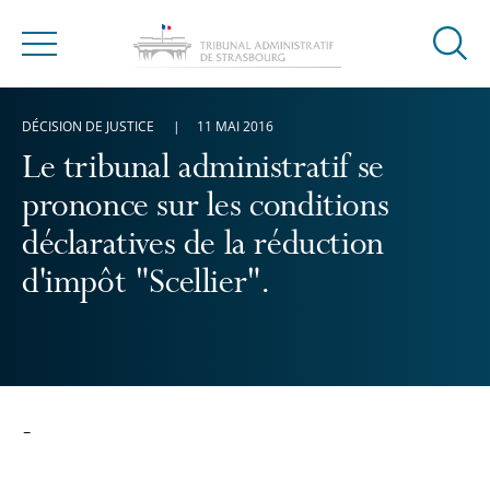
Ouvrir
Menu
la
modal
DÉCISION DE JUSTICE
11 MAI 2016
de
reche
Le tribunal administratif se
prononce sur les conditions
déclaratives de la réduction
d'impôt "Scellier".
-