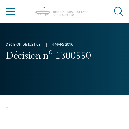
Ouvrir
Menu
la
modal
de
reche
DÉCISION DE JUSTICE
4 MARS 2016
Décision n° 1300550
-