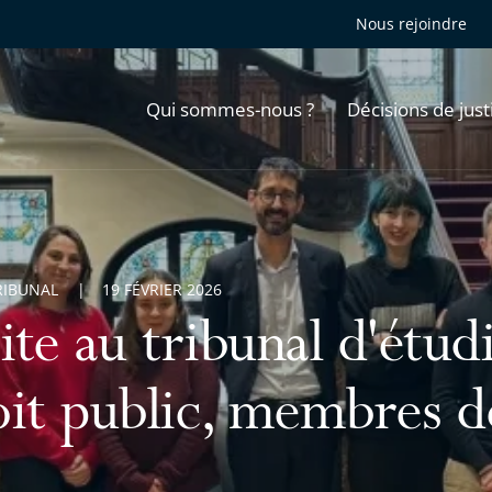
Nous rejoindre
Qui sommes-nous ?
Décisions de just
RIBUNAL
19 FÉVRIER 2026
ite au tribunal d'étud
oit public, membres 