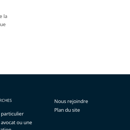
de
l'article
e la
pour
que
arriver
avant
RCHES
Nous rejoindre
Plan du site
 particulier
n avocat ou une
ation