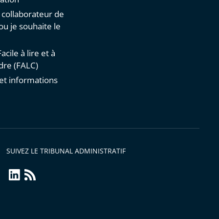
n collaborateur de
 ou je souhaite le
acile à lire et à
re (FALC)
et informations
s
SUIVEZ LE TRIBUNAL ADMINISTRATIF
linkedin
Flux
RSS