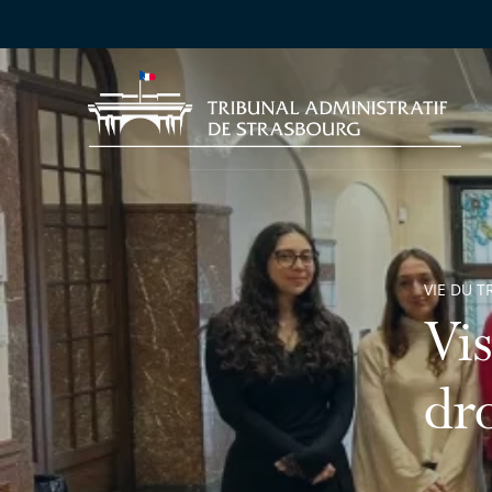
VIE DU T
Vis
dr