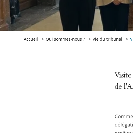
Accueil
Qui sommes-nous ?
Vie du tribunal
V
Passer
Passer
Visite
la
la
de l'
navigation
navigation
de
de
l'article
l'article
pour
pour
Comme l'
arriver
arriver
délégat
après
avant
droit pu