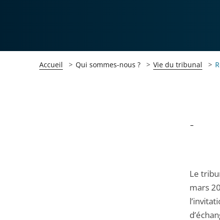
Accueil
Qui sommes-nous ?
Vie du tribunal
R
Passer
Passer
-
la
la
navigation
navigation
de
de
Le tribu
l'article
l'article
mars 20
pour
pour
l’invita
arriver
arriver
d’échan
après
avant