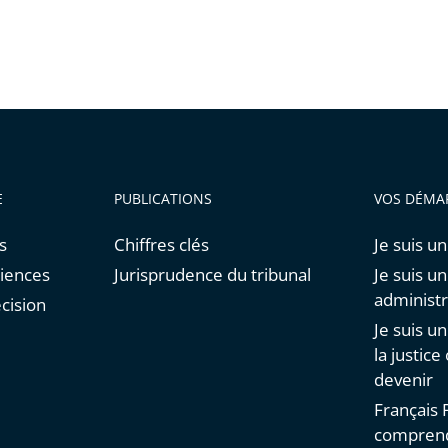
E
PUBLICATIONS
VOS DÉMA
s
Chiffres clés
Je suis un
diences
Jurisprudence du tribunal
Je suis u
administr
cision
Je suis u
la justice
devenir
Français F
comprend