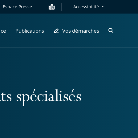
Espace Presse
Accessibilité
ice
Publications
Vos démarches
Ouvrir
la
modale
de
recherche
s spécialisés