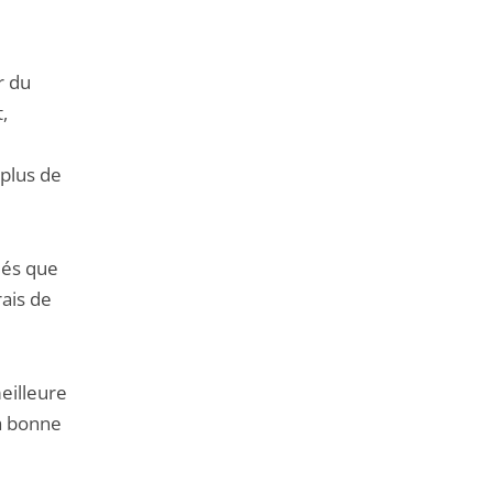
de
l'article
pour
r du
arriver
,
avant
plus de
iés que
rais de
eilleure
a bonne