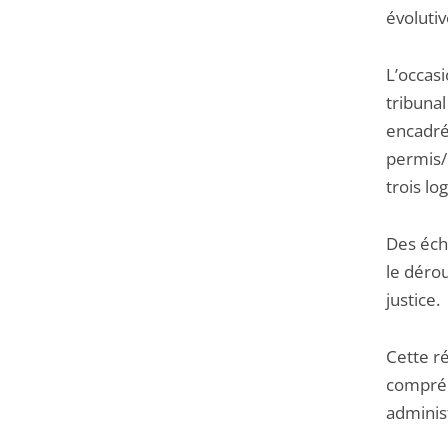
évolutiv
L’occasi
tribuna
encadré
permis/
trois l
Des éch
le dérou
justice.
Cette r
compréh
administ