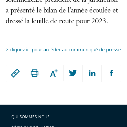
solennelle.Le président de la juridiction
a présenté le bilan de l'année écoulée et
dressé la feuille de route pour 2023.
> cliquez ici pour accéder au communiqué de presse
Passer
Augmenter
le
ou
réduire
partage
Passer
la
taille
de
le
de
la
l'article
partage
police
pour
de
arriver
QUI SOMMES-NOUS
l'article
après
pour