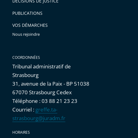
DÉCISIONS DE JUSTICE
arriver
PUBLICATIONS
avant
VOS DÉMARCHES
Nous rejoindre
COORDONNÉES
Tribunal administratif de
Strasbourg
31, avenue de la Paix - BP 51038
67070 Strasbourg Cedex
Téléphone : 03 88 21 23 23
Courriel :
greffe.ta-
strasbourg@juradm.fr
HORAIRES