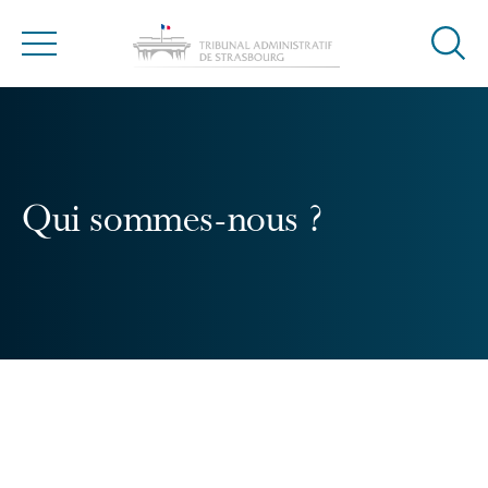
Ouvrir
Menu
la
modal
de
reche
Qui sommes-nous ?