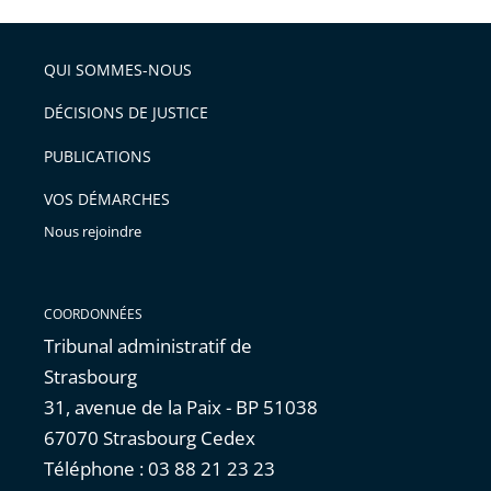
l'article
partage
police
pour
de
arriver
QUI SOMMES-NOUS
l'article
après
pour
DÉCISIONS DE JUSTICE
arriver
PUBLICATIONS
avant
VOS DÉMARCHES
Nous rejoindre
COORDONNÉES
Tribunal administratif de
Strasbourg
31, avenue de la Paix - BP 51038
67070 Strasbourg Cedex
Téléphone : 03 88 21 23 23