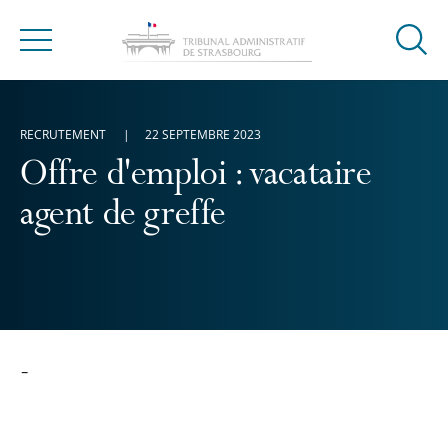
Ouvrir
Menu
la
modal
de
RECRUTEMENT
22 SEPTEMBRE 2023
reche
Offre d'emploi : vacataire
agent de greffe
-