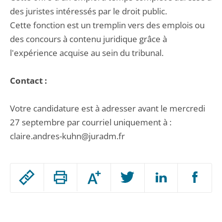
des juristes intéressés par le droit public.
Cette fonction est un tremplin vers des emplois ou
des concours à contenu juridique grâce à
l'expérience acquise au sein du tribunal.
Contact :
Votre candidature est à adresser avant le mercredi
27 septembre par courriel uniquement à :
claire.andres-kuhn@juradm.fr
Passer
Augmenter
le
ou
réduire
partage
Passer
la
taille
de
le
de
la