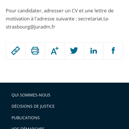
Pour candidater, adresser un CV et une lettre de
motivation à l'adresse suivante : secretariat.ta-
strasbourg@juradm.fr
Passer
Augmenter
le
ou
réduire
partage
Passer
la
taille
de
le
de
la
l'article
partage
police
pour
de
arriver
QUI SOMMES-NOUS
l'article
après
pour
DÉCISIONS DE JUSTICE
arriver
PUBLICATIONS
avant
VOS DÉMARCHES