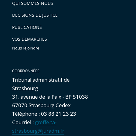
arriver
QUI SOMMES-NOUS
l'article
après
pour
DÉCISIONS DE JUSTICE
arriver
PUBLICATIONS
avant
VOS DÉMARCHES
Nous rejoindre
COORDONNÉES
Tribunal administratif de
Strasbourg
31, avenue de la Paix - BP 51038
67070 Strasbourg Cedex
Téléphone : 03 88 21 23 23
Courriel :
greffe.ta-
strasbourg@juradm.fr