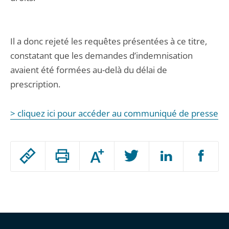
Il a donc rejeté les requêtes présentées à ce titre,
constatant que les demandes d’indemnisation
avaient été formées au-delà du délai de
prescription.
> cliquez ici pour accéder au communiqué de presse
Passer
Augmenter
le
ou
réduire
partage
Passer
la
taille
de
le
de
la
l'article
partage
police
pour
de