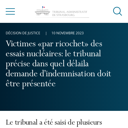
Ouvrir
Menu
la
modal
DÉCISION DE JUSTICE
10 NOVEMBRE 2023
de
reche
Victimes «par ricochet» des
essais nucléaires: le tribunal
précise dans quel délaila
demande d’indemnisation doit
être présentée
Le tribunal a été saisi de plusieurs