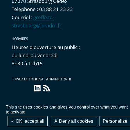
67070 Strasbourg Cedex
Téléphone : 03 88 21 23 23
Courriel :
greffe.ta-
strasbourg@juradm.fr
HORAIRES
Heures d'ouverture au public :
du lundi au vendredi
8h30 à 12h15
SUIVEZ LE TRIBUNAL ADMINISTRATIF
linkedin
Flux
RSS
This site uses cookies and gives you control over what you want
Accessibilité : partiellement conforme
|
Mentions
to activate
légales
|
Cookies
|
Données personnelles
OK, accept all
Deny all cookies
Personalize