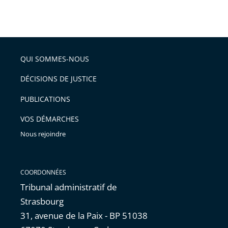
partage
Passer
la
taille
de
le
de
la
l'article
partage
police
pour
de
arriver
QUI SOMMES-NOUS
l'article
après
pour
DÉCISIONS DE JUSTICE
arriver
PUBLICATIONS
avant
VOS DÉMARCHES
Nous rejoindre
COORDONNÉES
Tribunal administratif de
Strasbourg
31, avenue de la Paix - BP 51038