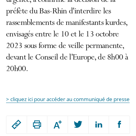
urgence, a confirmé la décision de la
préfète du Bas-Rhin d'interdire les
rassemblements de manifestants kurdes,
envisagés entre le 10 et le 13 octobre
2023 sous forme de veille permanente,
devant le Conseil de l'Europe, de 8h00 à
20h00.
> cliquez ici pour accéder au communiqué de presse
Passer
Augmenter
le
ou
réduire