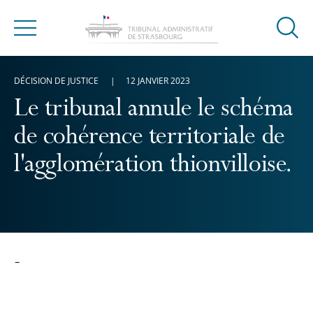
Ouvrir
Menu
la
modal
DÉCISION DE JUSTICE
12 JANVIER 2023
de
reche
Le tribunal annule le schéma
de cohérence territoriale de
l'agglomération thionvilloise.
-