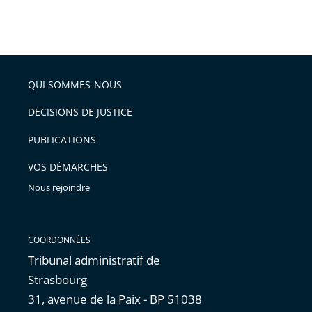
Passer
arriver
le
après
partage
de
QUI SOMMES-NOUS
l'article
pour
DÉCISIONS DE JUSTICE
arriver
PUBLICATIONS
avant
VOS DÉMARCHES
Nous rejoindre
COORDONNÉES
Tribunal administratif de
Strasbourg
31, avenue de la Paix - BP 51038