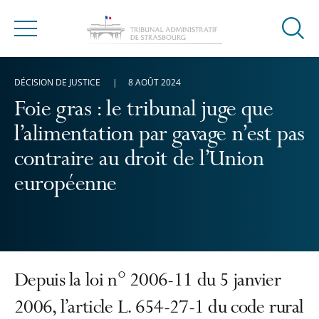
Ouvrir
Menu
la
modal
DÉCISION DE JUSTICE
8 AOÛT 2024
de
reche
Foie gras : le tribunal juge que
l’alimentation par gavage n’est pas
contraire au droit de l’Union
européenne
Depuis la loi n° 2006-11 du 5 janvier
2006, l’article L. 654-27-1 du code rural