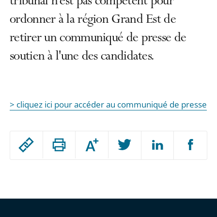
tribunal n'est pas compétent pour
ordonner à la région Grand Est de
retirer un communiqué de presse de
soutien à l'une des candidates.
> cliquez ici pour accéder au communiqué de presse
Passer
Augmenter
le
ou
réduire
partage
Passer
la
taille
de
le
de
la
l'article
partage
police
pour
de