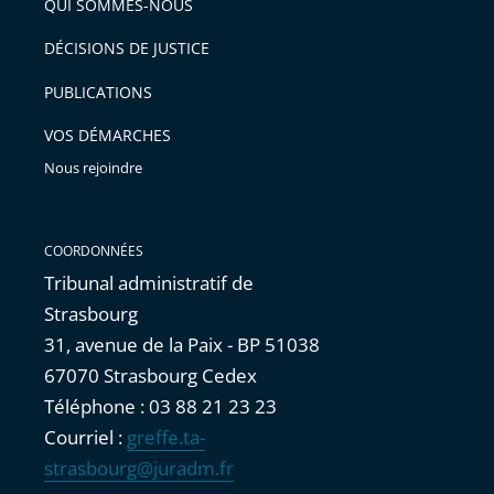
arriver
QUI SOMMES-NOUS
l'article
après
pour
DÉCISIONS DE JUSTICE
arriver
PUBLICATIONS
avant
VOS DÉMARCHES
Nous rejoindre
COORDONNÉES
Tribunal administratif de
Strasbourg
31, avenue de la Paix - BP 51038
67070 Strasbourg Cedex
Téléphone : 03 88 21 23 23
Courriel :
greffe.ta-
strasbourg@juradm.fr