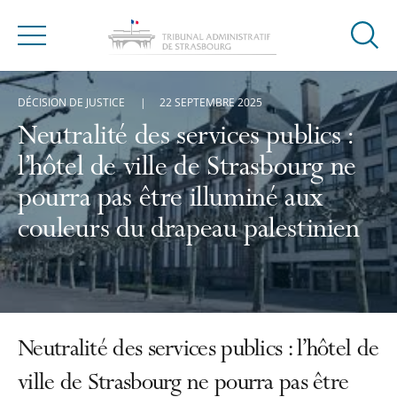
Ouvrir
Menu
la
modal
DÉCISION DE JUSTICE
22 SEPTEMBRE 2025
de
reche
Neutralité des services publics :
l’hôtel de ville de Strasbourg ne
pourra pas être illuminé aux
couleurs du drapeau palestinien
Neutralité des services publics : l’hôtel de
ville de Strasbourg ne pourra pas être