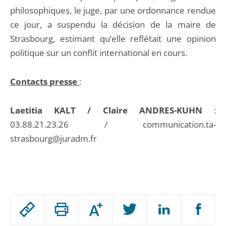
philosophiques, le juge, par une ordonnance rendue
ce jour, a suspendu la décision de la maire de
Strasbourg, estimant qu’elle reflétait une opinion
politique sur un conflit international en cours.
Contacts presse
:
Laetitia KALT / Claire ANDRES-KUHN
:
03.88.21.23.26 / communication.ta-
strasbourg@juradm.fr
Passer
Augmenter
le
ou
réduire