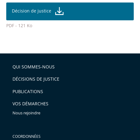
partage
la
taille
de
Décision de justice
de
la
l'article
police
PDF - 121 Ko
pour
Passer
arriver
le
après
partage
de
QUI SOMMES-NOUS
l'article
pour
DÉCISIONS DE JUSTICE
arriver
PUBLICATIONS
avant
VOS DÉMARCHES
Nous rejoindre
COORDONNÉES