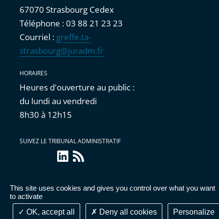
67070 Strasbourg Cedex
Téléphone : 03 88 21 23 23
Courriel :
greffe.ta-
strasbourg@juradm.fr
HORAIRES
Heures d'ouverture au public :
du lundi au vendredi
8h30 à 12h15
SUIVEZ LE TRIBUNAL ADMINISTRATIF
linkedin
Flux
RSS
This site uses cookies and gives you control over what you want
Accessibilité : partiellement conforme
|
Mentions
to activate
légales
|
Cookies
|
Données personnelles
OK, accept all
Deny all cookies
Personalize