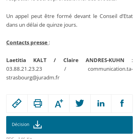
Un appel peut être formé devant le Conseil d’Etat
dans un délai de quinze jours.
Contacts presse
:
Laetitia KALT / Claire ANDRES-KUHN
:
03.88.21.23.23 / communication.ta-
strasbourg@juradm.fr
Passer
Augmenter
le
ou
réduire
partage
la
taille
de
Décision
de
la
l'article
police
PDF - 146 Ko