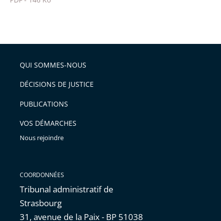
pour
Passer
arriver
le
après
partage
de
QUI SOMMES-NOUS
l'article
pour
DÉCISIONS DE JUSTICE
arriver
PUBLICATIONS
avant
VOS DÉMARCHES
Nous rejoindre
COORDONNÉES
Tribunal administratif de
Strasbourg
31, avenue de la Paix - BP 51038