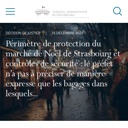
Ouvrir
Menu
la
modal
DÉCISION DE JUSTICE
16 DÉCEMBRE 2025
de
reche
Périmètre de protection du
marché de Noël de Strasbourg et
contrôles de sécurité : le préfet
n’a pas à préciser de manière
expresse que les bagages dans
lesquels...