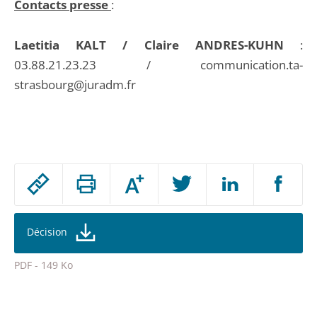
Contacts presse
:
Laetitia KALT / Claire ANDRES-KUHN
:
03.88.21.23.23 / communication.ta-
strasbourg@juradm.fr
Passer
Augmenter
le
ou
réduire
partage
la
taille
de
Décision
de
la
l'article
police
PDF - 149 Ko
pour
Passer
arriver
le
après