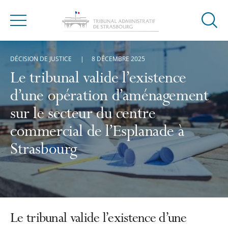
Ouvrir
Menu
la
modal
DÉCISION DE JUSTICE
8 DÉCEMBRE 2025
de
reche
Le tribunal valide l’existence
d’une opération d’aménagement
sur le secteur du centre
commercial de l’Esplanade à
Strasbourg
Le tribunal valide l’existence d’une