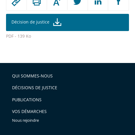
Augmenter
le
ou
réduire
partage
la
taille
de
Décision de justice
de
la
l'article
police
PDF - 139 Ko
pour
Passer
arriver
le
après
partage
de
QUI SOMMES-NOUS
l'article
pour
DÉCISIONS DE JUSTICE
arriver
PUBLICATIONS
avant
VOS DÉMARCHES
Nous rejoindre