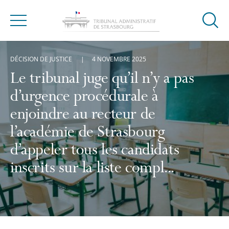
Ouvrir
Menu
la
modal
DÉCISION DE JUSTICE
4 NOVEMBRE 2025
de
reche
Le tribunal juge qu’il n’y a pas
d’urgence procédurale à
enjoindre au recteur de
l’académie de Strasbourg
d’appeler tous les candidats
inscrits sur la liste compl...